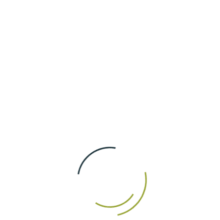
Sonraki
Menümüz
Kebap & Izgara
İNCELEYIN